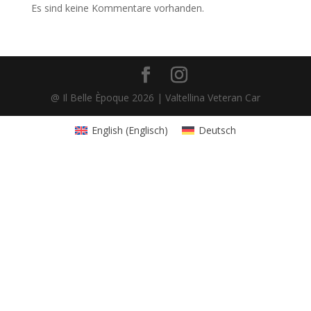
Es sind keine Kommentare vorhanden.
@ Il Belle Èpoque 2026 | Valtellina Veteran Car
English
(
Englisch
)
Deutsch