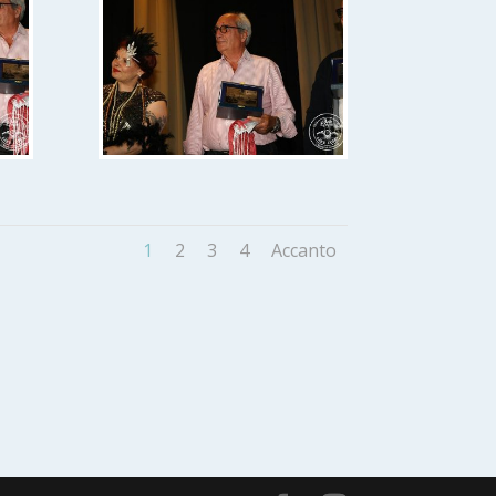
1
2
3
4
Accanto